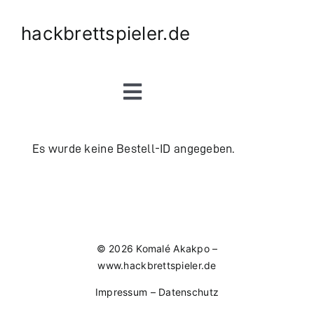
Zum
hackbrettspieler.de
Inhalt
springen
Toggle
Navigation
Start
Es wurde keine Bestell-ID angegeben.
Über …
Termine
© 2026 Komalé Akakpo –
www.hackbrettspieler.de
Arbeit
Impressum
–
Datenschutz