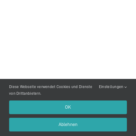
Media
Links
Kontakt
Facebook
Diese Webseite verwendet Cookies und Dienste
Einstellungen
von Drittanbietern.
OK
Ablehnen